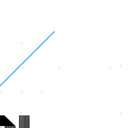
財務・業績ハイライト
会社概要
ギャラリー
オフィス紹介
株式情報
グループ会社
福利厚生・休暇制度
IRカレンダー
沿革
採用Q＆A
電子公告
アクセスマップ
サイトマップ
ンゲーム
ンホー
よくいただくご質問
IRに関するお問い合わせ