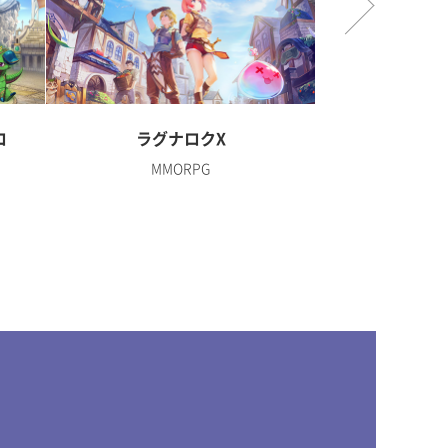
ロ
ラグナロクX
ディズニー 
MMORPG
R