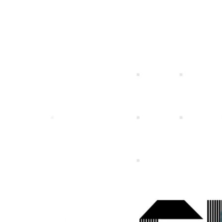
特定個人情報等の適正な取扱いに関する基
プライバシ
個人投資家の皆さまへ
IRライブラリー
社長メッセージ
一覧
募集職種一覧
事業ビジョン
スマートフォンゲ
ガンホーの成長戦
プレスリリース
企
本方針