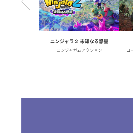
オンライン
ニンジャラ２ 未知なる惑星
RPG
ニンジャガムアクション
ロ