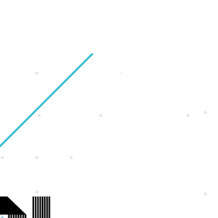
財務・業績ハイライト
会社概要
ギャラリー
オフィス紹介
株式情報
グループ会社
福利厚生・休暇制度
IRカレンダー
沿革
採用Q＆A
電子公告
アクセスマップ
サイトマップ
ンゲーム
ンホー
よくいただくご質問
IRに関するお問い合わせ