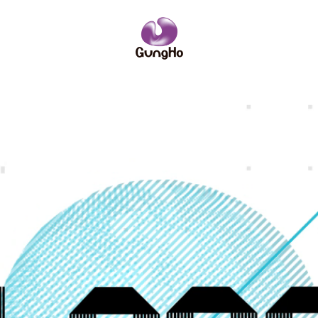
IRニュース
ーポリシー
サイトポリシー
ーム
略
企業理念
コンソールゲーム
社員紹介
社名の由来
PCオンライ
数字で見るガ
業訪問のご案内
IRニュース
安全・健全性向上への取り組み
その他
お問い合わせ