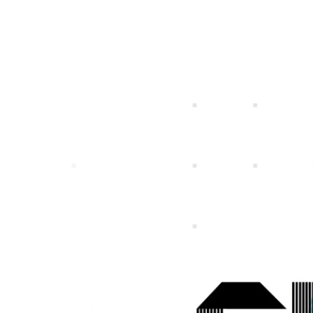
特定個人情報等の適正な取扱いに関する基
プライバシ
個人投資家の皆さまへ
IRライブラリー
社長メッセージ
一覧
募集職種一覧
事業ビジョン
スマートフォンゲ
ガンホーの成長戦
プレスリリース
企
本方針