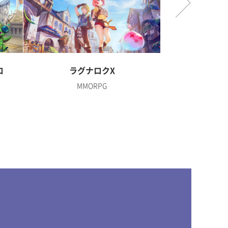
ロ
ラグナロクX
ディズニー 
MMORPG
R