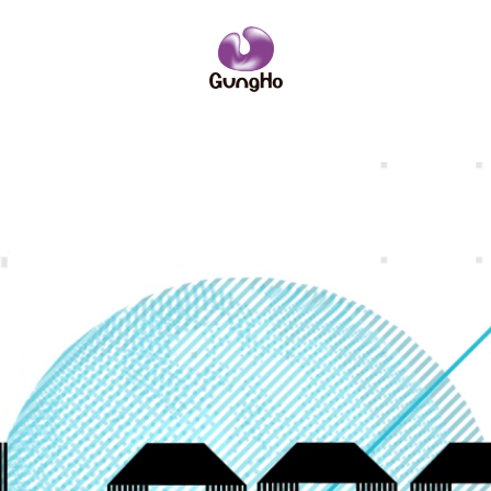
IRニュース
ーポリシー
サイトポリシー
ーム
略
企業理念
コンソールゲーム
社員紹介
社名の由来
PCオンライ
数字で見るガ
業訪問のご案内
IRニュース
安全・健全性向上への取り組み
その他
お問い合わせ