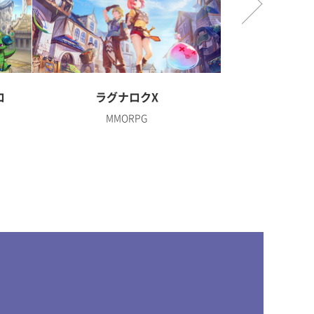
ロ
ラグナロクX
ディズニー 
MMORPG
R