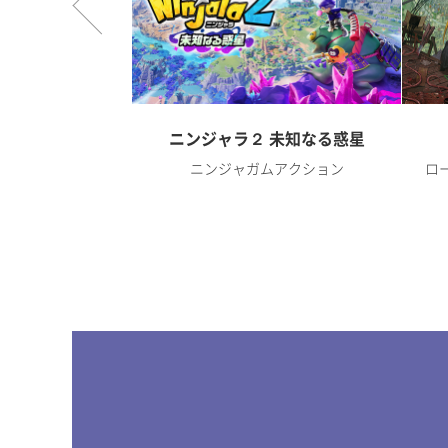
オンライン
ニンジャラ２ 未知なる惑星
RPG
ニンジャガムアクション
ロ