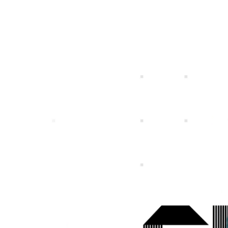
特定個人情報等の適正な取扱いに関する基
プライバシ
個人投資家の皆さまへ
IRライブラリー
社長メッセージ
一覧
募集職種一覧
事業ビジョン
スマートフォンゲ
ガンホーの成長戦
プレスリリース
企
本方針