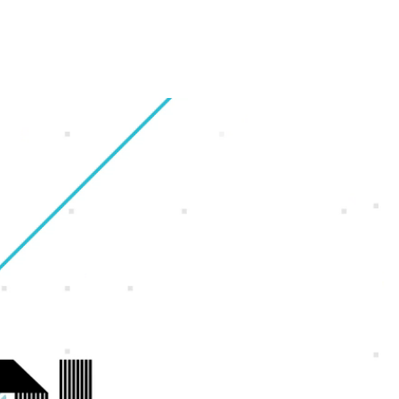
財務・業績ハイライト
会社概要
ギャラリー
オフィス紹介
株式情報
グループ会社
福利厚生・休暇制度
IRカレンダー
沿革
採用Q＆A
電子公告
アクセスマップ
サイトマップ
ンゲーム
ンホー
よくいただくご質問
IRに関するお問い合わせ