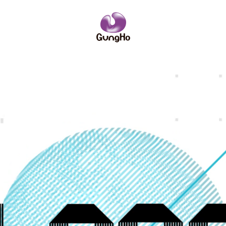
IRニュース
ーポリシー
サイトポリシー
ーム
略
企業理念
コンソールゲーム
社員紹介
社名の由来
PCオンライ
数字で見るガ
業訪問のご案内
IRニュース
安全・健全性向上への取り組み
その他
お問い合わせ