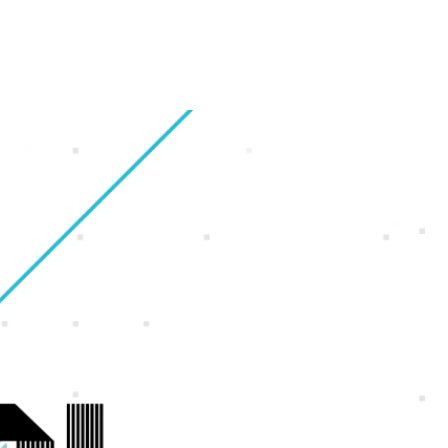
財務・業績ハイライト
会社概要
ギャラリー
オフィス紹介
株式情報
グループ会社
福利厚生・休暇制度
IRカレンダー
沿革
採用Q＆A
電子公告
アクセスマップ
サイトマップ
ンゲーム
ンホー
よくいただくご質問
IRに関するお問い合わせ