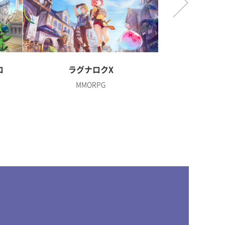
ロ
ラグナロクX
ディズニー 
MMORPG
R