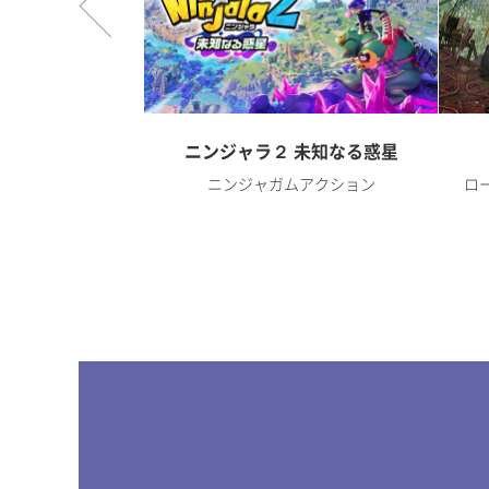
オンライン
ニンジャラ２ 未知なる惑星
RPG
ニンジャガムアクション
ロ