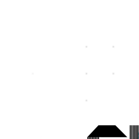
特定個人情報等の適正な取扱いに関する基
プライバシ
個人投資家の皆さまへ
IRライブラリー
社長メッセージ
一覧
募集職種一覧
事業ビジョン
スマートフォンゲ
ガンホーの成長戦
プレスリリース
企
本方針