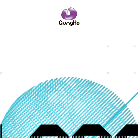
IRニュース
ーポリシー
サイトポリシー
ーム
略
企業理念
コンソールゲーム
社員紹介
社名の由来
PCオンライ
数字で見るガ
業訪問のご案内
IRニュース
安全・健全性向上への取り組み
その他
お問い合わせ