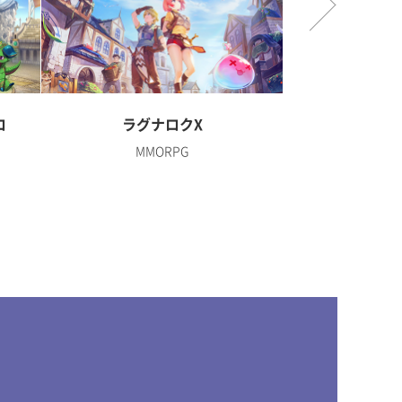
ロ
ラグナロクX
ディズニー 
MMORPG
R