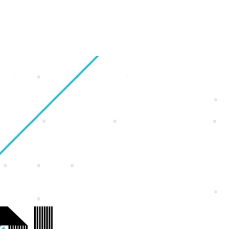
財務・業績ハイライト
会社概要
ギャラリー
オフィス紹介
株式情報
グループ会社
福利厚生・休暇制度
IRカレンダー
沿革
採用Q＆A
電子公告
アクセスマップ
サイトマップ
ンゲーム
ンホー
よくいただくご質問
IRに関するお問い合わせ