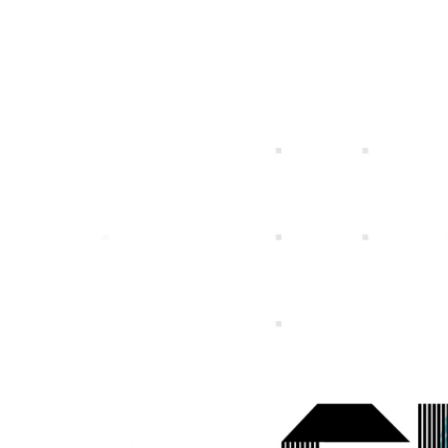
特定個人情報等の適正な取扱いに関する基
プライバシ
個人投資家の皆さまへ
IRライブラリー
社長メッセージ
一覧
募集職種一覧
事業ビジョン
スマートフォンゲ
ガンホーの成長戦
プレスリリース
企
本方針