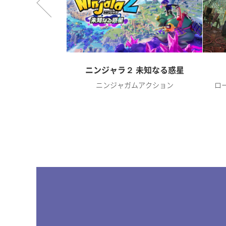
オンライン
ニンジャラ２ 未知なる惑星
RPG
ニンジャガムアクション
ロ