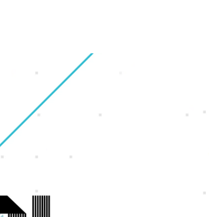
財務・業績ハイライト
会社概要
ギャラリー
オフィス紹介
株式情報
グループ会社
福利厚生・休暇制度
IRカレンダー
沿革
採用Q＆A
電子公告
アクセスマップ
サイトマップ
ンゲーム
ンホー
よくいただくご質問
IRに関するお問い合わせ