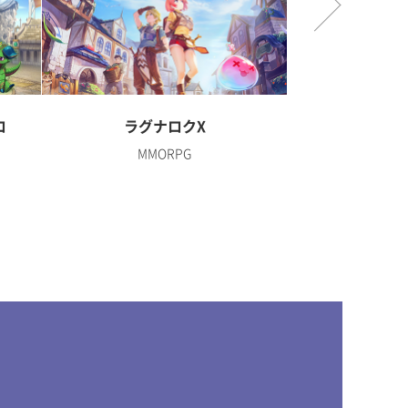
ロ
ラグナロクX
ディズニー 
MMORPG
R