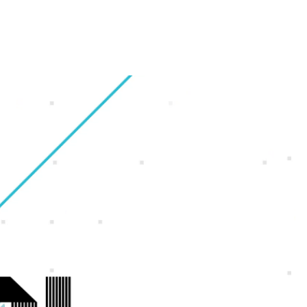
財務・業績ハイライト
会社概要
ギャラリー
オフィス紹介
株式情報
グループ会社
福利厚生・休暇制度
IRカレンダー
沿革
採用Q＆A
電子公告
アクセスマップ
サイトマップ
ンゲーム
ンホー
よくいただくご質問
IRに関するお問い合わせ