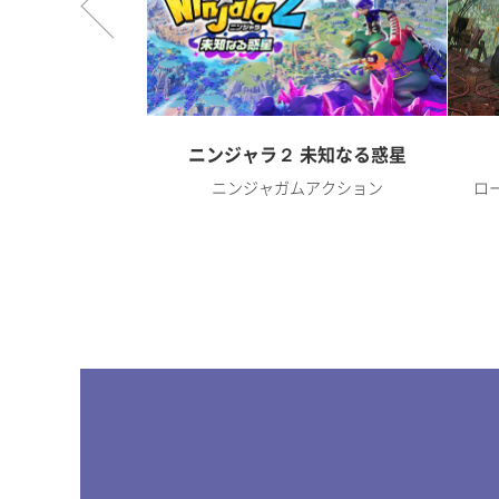
オンライン
ニンジャラ２ 未知なる惑星
RPG
ニンジャガムアクション
ロ