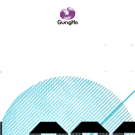
IRニュース
ーポリシー
サイトポリシー
ーム
略
企業理念
コンソールゲーム
社員紹介
社名の由来
PCオンライ
数字で見るガ
業訪問のご案内
IRニュース
安全・健全性向上への取り組み
その他
お問い合わせ