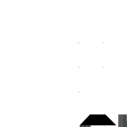
特定個人情報等の適正な取扱いに関する基
プライバシ
個人投資家の皆さまへ
IRライブラリー
社長メッセージ
一覧
募集職種一覧
事業ビジョン
スマートフォンゲ
ガンホーの成長戦
プレスリリース
企
本方針